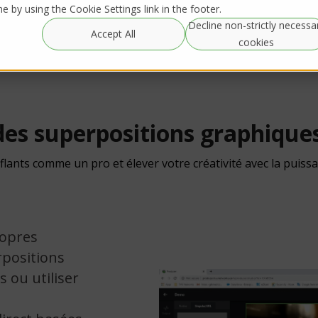
 by using the Cookie Settings link in the footer.
Decline non-strictly necessa
Accept All
cookies
es superpositions graphiques
ants comme un pro et élever votre créativité avec la puis
ropres
rpositions
s ou utiliser