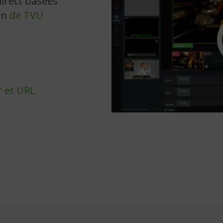
irect basées
ein
de TVU
r et URL