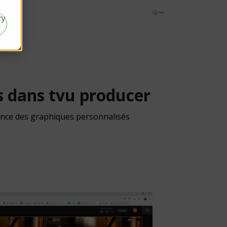
ry
 dans tvu producer
sance des graphiques personnalisés