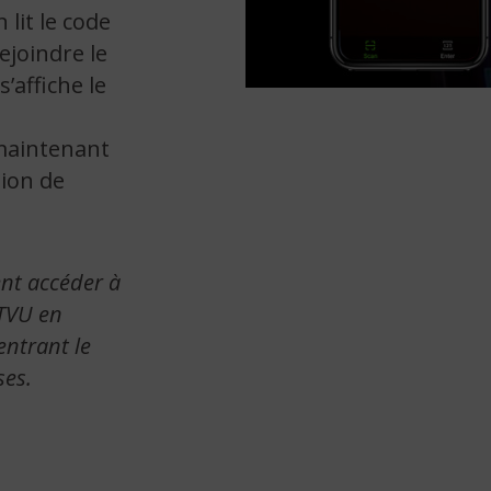
 lit le code
ejoindre le
 s’affiche le
 maintenant
tion de
nt accéder à
 TVU en
entrant le
ses
.