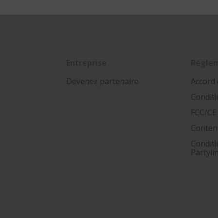
Entreprise
Régle
Devenez partenaire
Accord 
Conditi
FCC/CE
Conten
Conditi
Partyli