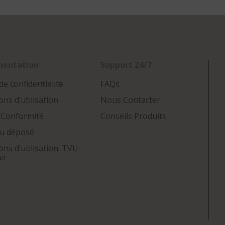
mentation
Support 24/7
de confidentialité
FAQs
ons d’utilisation
Nous Contacter
 Conformité
Conseils Produits
u déposé
ons d’utilisation: TVU
ne