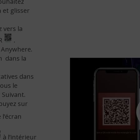
souhaitez
 et glisser
 vers la
QR
.
U Anywhere.
an
dans la
tatives dans
ous le
 Suivant.
ppuyez sur
 l’écran
à l’intérieur