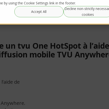
 by using the Cookie Settings link in the footer.
Decline non-strictly necessa
Accept All
cookies
un tvu One HotSpot à l’aide 
iffusion mobile TVU Anywher
l’aide de
U Anywhere.