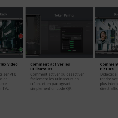
flux vidéo
Comment activer les
Comment u
utilisateurs
Picture
liser VFB
Comment activer ou désactiver
Didacticiel
éo de
facilement les utilisateurs en
rendre vot
ource
créant et en partageant
plus inter
on TVU
simplement un code QR.
direct af