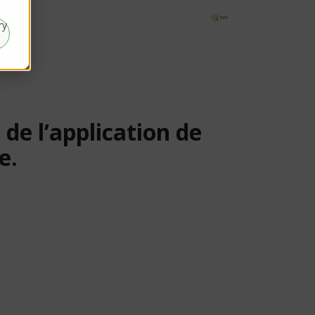
ry
de l’application de
e.