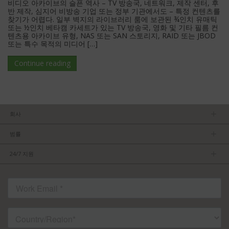
비디오 아카이브의 슬픈 역사 – TV 방송국, 네트워크, 제작 센터, 후
반 제작, 심지어 비방송 기업 또는 정부 기관에서도 – 특정 컨텐츠를
찾기가 어렵다. 일부 벽지의 라이브러리 룸에 보관된 ¾인치 유매틱
또는 ½인치 베타캠 카세트가 있는 TV 방송국, 영화 및 기타 필름 컨
텐츠용 아카이브 유형, NAS 또는 SAN 스토리지, RAID 또는 JBOD
또는 특수 목적의 미디어 […]
Continue reading
회사
회사소개
범률
관리팀
개인정보보호정책
채용 정보
24/7 지원
이용약관
파트너가 되기
제품 팁
FCC/CE 준수
연락처
ISO 준수
자주 묻는 질문들
허가를 받은 내용
서비스 조건: TVU Partyline